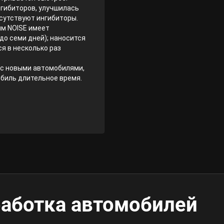
гибиторов, улучшилась
исутствуют ингибиторы.
им NOISE имеет
о семи дней); наносится
я в несколько раз
 с новыми автомобилями,
обиль длительное время.
работка автомобилей