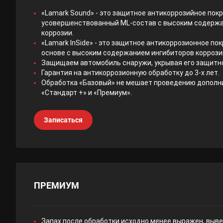
«Lamark Sound» - это защитное антикоррозийное пок
усовершенствованный ML-состав с высоким содерж
коррозии.
«Lamark InSide» - это защитное антикоррозионное по
основе с высоким содержанием ингибиторов коррози
Защищаем автомобиль снаружи, укрывая его защитно
Гарантия на антикоррозионную обработку до 3-х лет.
Обработка «Базовый» не мешает проведению дополн
«Стандарт +» и «Премиум».
Записаться
ПРЕМИУМ
Запах после обработки исходно менее выражен, выв