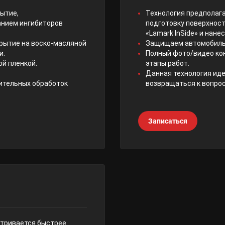
рытие,
Технология предполага
анием ингибиторов
подготовку поверхност
«Lamark InSide» и нане
крытие на воско-масляной
Защищаем автомобиль 
и.
Полный фото/видео кон
й пленкой.
этапы работ.
Данная технология иде
ительных обработок
возвращаться к вопрос
Записаться
етривается быстрее.