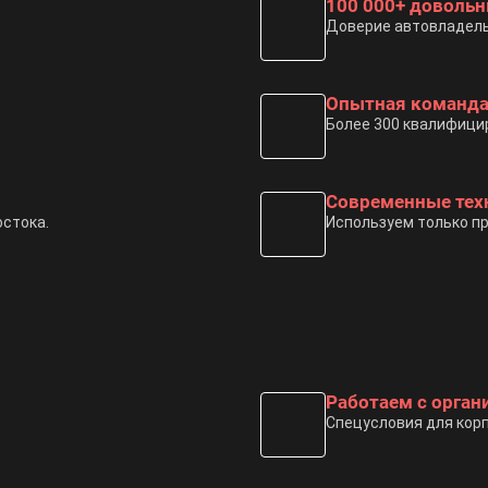
100 000+ доволь
Доверие автовладельц
Опытная команд
Более 300 квалифици
Современные тех
стока.
Используем только п
Работаем с орга
Спецусловия для кор